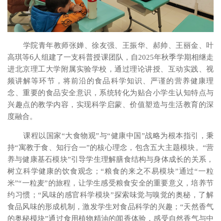
学院青年教师张婵、徐友强、王振华、郝帅、王丽金、叶
6
高琪等
人组建了一支科普授课团队，自2025年秋季学期相继走
进北京理工大学附属实验学校，通过理论讲授、互动实践、视
频讲解等环节，将前沿的食品科学知识、严谨的营养健康理
念、重要的食品安全意识，系统转化为贴合小学生认知特点与
兴趣点的教学内容，实现科学启蒙、价值塑造与生活教育的深
度融合。
课程以国家“大食物观”与“健康中国”战略为根本指引，秉
持“寓教于食、知行合一”的核心理念，包含五大主题模块。“营
养与健康基石模块”引导学生理解膳食结构与身体成长的关系，
树立科学健康的饮食观念；“粮食的来之不易模块”通过“一粒
米”“一粒麦”的旅程，让学生感受粮食安全的重要意义，培养节
约习惯；“风味的感官科学模块”探索味觉与嗅觉的奥秘，了解
食品风味的形成机制，激发学生对食品科学的兴趣；“天然香气
的奥秘模块”通过食用植物精油的闻香体验，感受自然香气与中