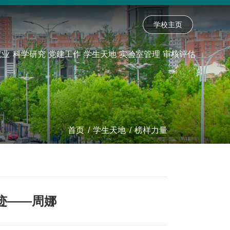
学校主页
就业
科学研究
党建工作
学生天地
实验室管理
审核评估
首页
/
学生天地
/
榜样力量
迹——周娜