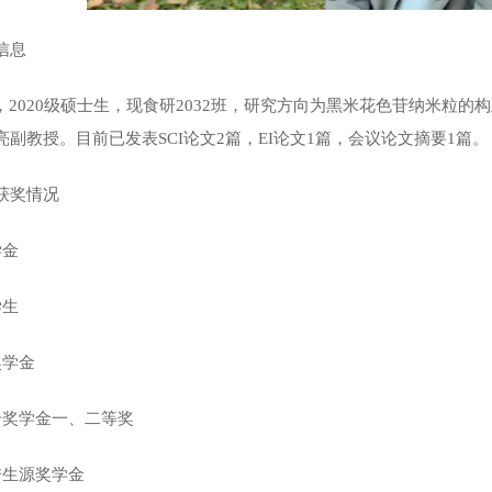
信息
，
2020
级硕士生，现食研
2032
班，研究方向为黑米花色苷纳米粒的构
亮副教授。目前已发表
SCI论文2篇，EI论文1篇，会议论文摘要1篇。
获奖情况
学金
学生
学金
奖学金一、二等奖
生源奖学金