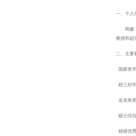
一、个人
周娜
教授和赵
二、主要
国家奖
校三好
金龙鱼奖
硕士综合
校级优秀