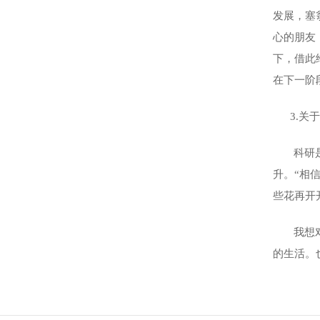
发展，塞
心的朋友
下，借此
在下一阶
3.
关于
科研
升。“
相
些花再开
我想
的生活。