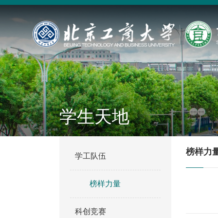
学生天地
榜样力
学工队伍
榜样力量
科创竞赛