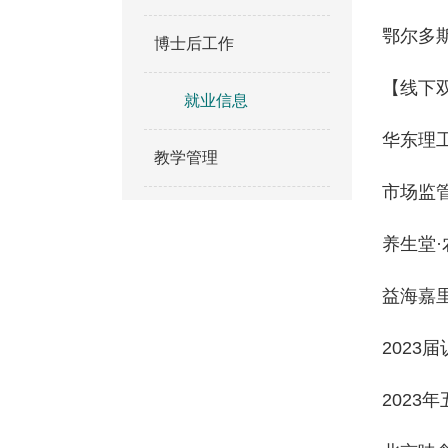
鄂尔多斯
博士后工作
【线下
就业信息
华东理
教学管理
市场监
养生堂·
益海嘉里
2023
2023